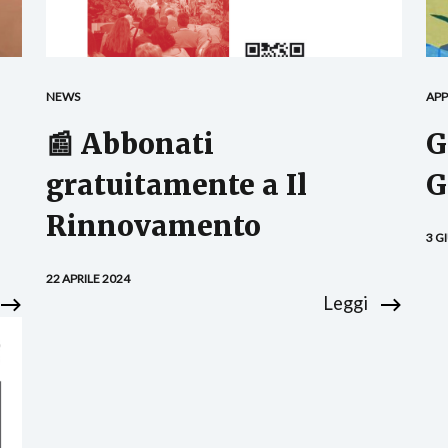
NEWS
AP
📰 Abbonati
G
gratuitamente a Il
G
Rinnovamento
3 G
22 APRILE 2024
Leggi