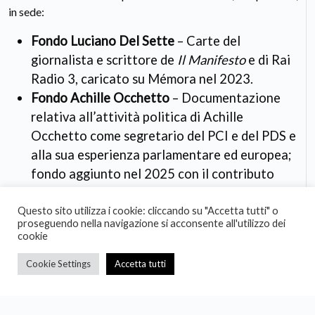
in sede:
Fondo Luciano Del Sette
– Carte del
giornalista e scrittore de
Il Manifesto
e di Rai
Radio 3, caricato su Mémora nel 2023.
Fondo Achille Occhetto
– Documentazione
relativa all’attività politica di Achille
Occhetto come segretario del PCI e del PDS e
alla sua esperienza parlamentare ed europea;
fondo aggiunto nel 2025 con il contributo
della Direzione Generale Archivi del Ministero
della Cultura.
Questo sito utilizza i cookie: cliccando su "Accetta tutti" o
proseguendo nella navigazione si acconsente all'utilizzo dei
Fondo Federazione Italiana Sindacato
cookie
Trasporti del Piemonte (FIST) / Sindacato
Cookie Settings
Accetta tutti
Ferrovieri Italiani (SFI)
– Corrispondenza,
accordi sindacali e materiali sulla rete dei
trasporti tra gli anni Settanta e Ottanta del