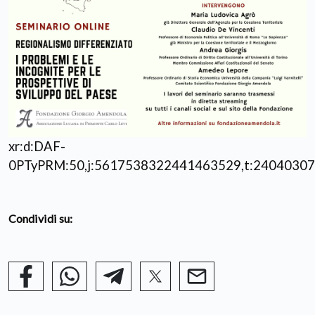
xr:d:DAF-
0PTyPRM:50,j:5617538322441463529,t:24040307
Condividi su: