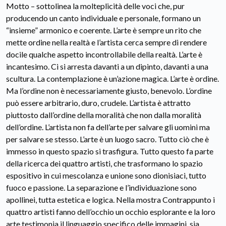
Motto – sottolinea la molteplicità delle voci che, pur
producendo un canto individuale e personale, formano un
“insieme” armonico e coerente. L’arte è sempre un rito che
mette ordine nella realtà e l’artista cerca sempre di rendere
docile qualche aspetto incontrollabile della realtà. L’arte è
incantesimo. Ci si arresta davanti a un dipinto, davanti a una
scultura. La contemplazione è un’azione magica. L’arte è ordine.
Ma l’ordine non è necessariamente giusto, benevolo. L’ordine
può essere arbitrario, duro, crudele. L’artista è attratto
piuttosto dall’ordine della moralità che non dalla moralità
dell’ordine. L’artista non fa dell’arte per salvare gli uomini ma
per salvare se stesso. L’arte è un luogo sacro. Tutto ciò che è
immesso in questo spazio si trasfigura. Tutto questo fa parte
della ricerca dei quattro artisti, che trasformano lo spazio
espositivo in cui mescolanza e unione sono dionisiaci, tutto
fuoco e passione. La separazione e l’individuazione sono
apollinei, tutta estetica e logica. Nella mostra Contrappunto i
quattro artisti fanno dell’occhio un occhio esplorante e la loro
arte testimonia il linguaggio specifico delle immagini, sia